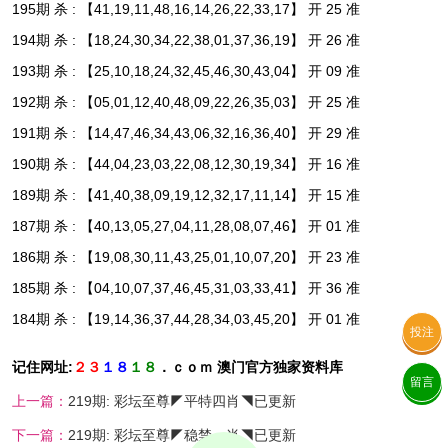
195期 杀 : 【41,19,11,48,16,14,26,22,33,17】 开 25 准
194期 杀 : 【18,24,30,34,22,38,01,37,36,19】 开 26 准
193期 杀 : 【25,10,18,24,32,45,46,30,43,04】 开 09 准
192期 杀 : 【05,01,12,40,48,09,22,26,35,03】 开 25 准
191期 杀 : 【14,47,46,34,43,06,32,16,36,40】 开 29 准
190期 杀 : 【44,04,23,03,22,08,12,30,19,34】 开 16 准
189期 杀 : 【41,40,38,09,19,12,32,17,11,14】 开 15 准
187期 杀 : 【40,13,05,27,04,11,28,08,07,46】 开 01 准
186期 杀 : 【19,08,30,11,43,25,01,10,07,20】 开 23 准
185期 杀 : 【04,10,07,37,46,45,31,03,33,41】 开 36 准
184期 杀 : 【19,14,36,37,44,28,34,03,45,20】 开 01 准
投注
记住网址:
２３
１８
１８
．ｃｏｍ 澳门官方独家资料库
留言
上一篇：
219期: 彩坛至尊◤平特四肖◥已更新
下一篇：
219期: 彩坛至尊◤稳禁一肖◥已更新