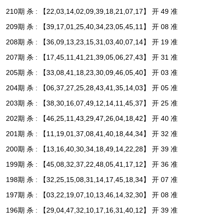
210期 杀 : 【22,03,14,02,09,39,18,21,07,17】 开 49 准
209期 杀 : 【39,17,01,25,40,34,23,05,45,11】 开 08 准
208期 杀 : 【36,09,13,23,15,31,03,40,07,14】 开 19 准
207期 杀 : 【17,45,11,41,21,39,05,06,27,43】 开 31 准
205期 杀 : 【33,08,41,18,23,30,09,46,05,40】 开 03 准
204期 杀 : 【06,37,27,25,28,43,41,35,14,03】 开 05 准
203期 杀 : 【38,30,16,07,49,12,14,11,45,37】 开 25 准
202期 杀 : 【46,25,11,43,29,47,26,04,18,42】 开 40 准
201期 杀 : 【11,19,01,37,08,41,40,18,44,34】 开 32 准
200期 杀 : 【13,16,40,30,34,18,49,14,22,28】 开 39 准
199期 杀 : 【45,08,32,37,22,48,05,41,17,12】 开 36 准
198期 杀 : 【32,25,15,08,31,14,17,45,18,34】 开 07 准
197期 杀 : 【03,22,19,07,10,13,46,14,32,30】 开 08 准
196期 杀 : 【29,04,47,32,10,17,16,31,40,12】 开 39 准