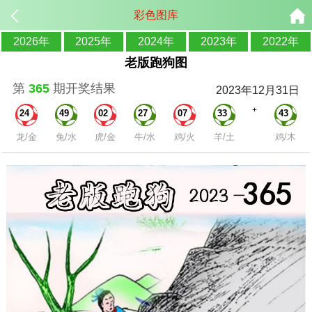
彩色图库
2026年
2025年
2024年
2023年
2022年
老版跑狗图
第
365
期开奖结果
2023年12月31日
+
24
49
02
27
07
33
43
龙/金
兔/水
虎/金
牛/水
鸡/火
羊/土
鸡/木