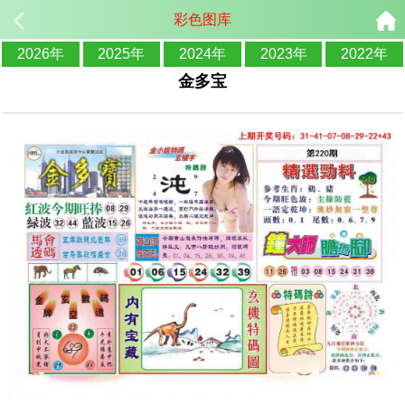
彩色图库
2026年
2025年
2024年
2023年
2022年
金多宝