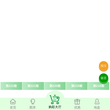
投注
留言
第222期
第221期
第220期
第219期
第218期
购彩大厅
首页
图库
优惠
地盘